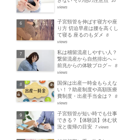
きない その他の注意点
10
views
子宮頸管を伸ばす寝方や座
り方 切迫早産は腰を高くし
て寝る 座るのもダメ
8
views
私は稽留流産しやすい人？
繋留流産から自然排出へ～
前兆からの体験ブログ～
8
views
国保は出産一時金もらえな
い！？助産制度や高額医療
費制度・出産手当金は？
8
views
子宮頸管が短い時でも仕事
できる？【体験談】休む状
況と復帰の目安
7 views