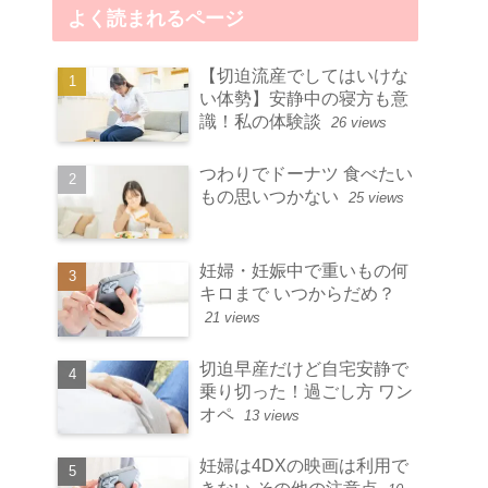
よく読まれるページ
【切迫流産でしてはいけな
い体勢】安静中の寝方も意
識！私の体験談
26 views
つわりでドーナツ 食べたい
もの思いつかない
25 views
妊婦・妊娠中で重いもの何
キロまで いつからだめ？
21 views
切迫早産だけど自宅安静で
乗り切った！過ごし方 ワン
オペ
13 views
妊婦は4DXの映画は利用で