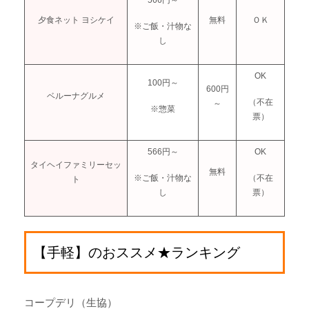
566円～
夕食ネット ヨシケイ
無料
ＯＫ
※ご飯・汁物な
し
OK
100円～
600円
ベルーナグルメ
（不在
～
※惣菜
票）
566円～
OK
タイヘイファミリーセッ
無料
※ご飯・汁物な
（不在
ト
し
票）
【手軽】のおススメ★ランキング
コープデリ（生協）