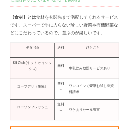
【食材】とは
食材を玄関先まで宅配してくれるサービス
です。スーパーで手に入らない珍しい野菜や有機野菜な
どにこだわっているので、選ぶのが楽しいです。
夕食宅食
送料
ひとこと
Kit Oisix(キット オイシッ
無料
牛乳飲み放題サービスあり
クス)
無料
ワンコインで豪華お試し※資
コープデリ（生協）
～
料請求
無料
ローソンフレッシュ
ワケありセール豊富
～