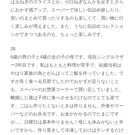
は玉ねぎのスライスとか、小口ねぎなんかを足すとさら
におかず感アップ。スーパーで珍しい缶詰め探したり、
安いのまとめて買ったりするのも楽しくて、買い物に行
く楽しみが増えました。また、うちに缶詰めコレクショ
ンができつつあるのも、ちょっと楽しみです。
26
6歳の男の子と4歳の女の子の母です。現在シングルマザ
ー2年目です。私はもともと料理が苦手で、結婚当初は
やはり家族の為とがんばってご飯を作っていました。で
すが良く食べる旦那でしたのでおかずが足りないこと
も。スーパーのお惣菜コーナーで買い足していました。
離婚した後は子供に食べさせるだけなのでとても楽で
す。ごはん作りたくないときは作りません。外食やスー
パーなどのお弁当です。お金がかかるのでたまにです
が…。日曜日は基本作りません！母にも休みがないと辛
いですから。作り置きして冷凍しておけばチンするだけ