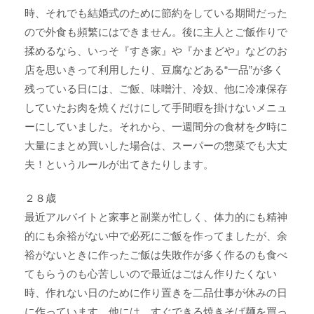
時、それでも結婚式のために節約をしている期間だった
ので外食も頻繁にはできません。後に主人とご飯作りで
揉めるなら、いっそ『すき家』や『かまどや』などのお
店を思いきって利用したり、豆腐などある“一品”が多く
残っている日には、ご飯、味噌汁、冷奴、他に冷凍保存
していたお肉を焼くだけにして手間暇を掛けないメニュ
ーにしていました。それから、一週間分の食材を夕時に
大量にまとめ買いした場合は、スーパーの惣菜でも大丈
夫！というルールが出てきたりします。
２８歳
最近アルバイトと家事と副業が忙しく、体力的にも精神
的にも余裕がない中で必死にご飯を作ってましたが、余
裕がないときに作ったご飯は失敗作が多く作るのも食べ
てもらうのも心苦しいので最近はごはん作りたくない
時、作れない日のために作り置きを二品仕事が休みの日
に作っています。他には、すぐできる焼きそば麺を買っ