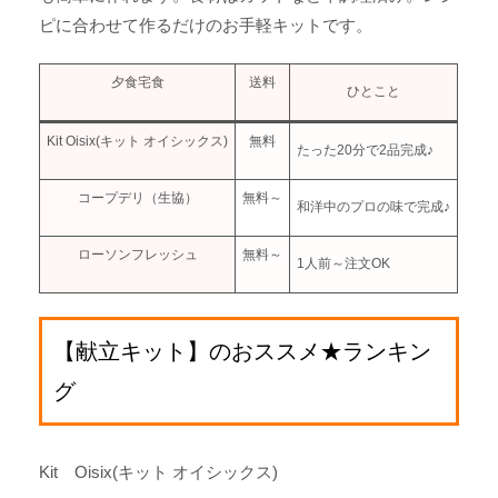
ピに合わせて作るだけのお手軽キットです。
夕食宅食
送料
ひとこと
Kit Oisix(キット オイシックス)
無料
たった20分で2品完成♪
コープデリ（生協）
無料～
和洋中のプロの味で完成♪
ローソンフレッシュ
無料～
1人前～注文OK
【献立キット】のおススメ★ランキン
グ
Kit Oisix(キット オイシックス)