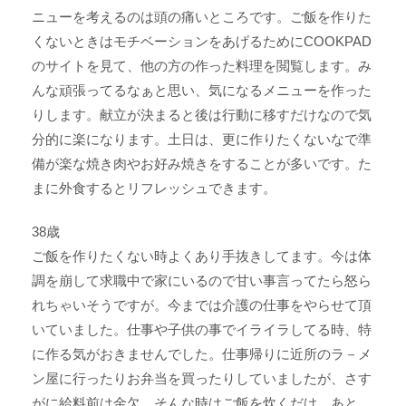
ニューを考えるのは頭の痛いところです。ご飯を作りた
くないときはモチベーションをあげるためにCOOKPAD
のサイトを見て、他の方の作った料理を閲覧します。み
んな頑張ってるなぁと思い、気になるメニューを作った
りします。献立が決まると後は行動に移すだけなので気
分的に楽になります。土日は、更に作りたくないなで準
備が楽な焼き肉やお好み焼きをすることが多いです。た
まに外食するとリフレッシュできます。
38歳
ご飯を作りたくない時よくあり手抜きしてます。今は体
調を崩して求職中で家にいるので甘い事言ってたら怒ら
れちゃいそうですが。今までは介護の仕事をやらせて頂
いていました。仕事や子供の事でイライラしてる時、特
に作る気がおきませんでした。仕事帰りに近所のラ－メ
ン屋に行ったりお弁当を買ったりしていましたが、さす
がに給料前は金欠。そんな時はご飯を炊くだけ。あと