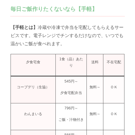
毎日ご飯作りたくないなら【手軽】
【手軽とは】
冷蔵や冷凍で弁当を宅配してもらえるサー
ビスです。電子レンジでチンするだけなので、いつでも
温かいご飯が食べれます。
1食（品）あた
夕食宅食
送料
不在宅配
り
545円～
コープデリ（生協）
無料～
ＯＫ
夕食宅配弁当
796円～
わんまいる
無料～
ＯＫ
ご飯・汁物付き