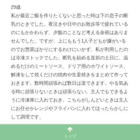
29歳
私が最近ご飯を作りたくないと思った時は下の息子の断
乳のときでした。夜泣きや日中のお散歩等で疲れている
のにもかかわらず、夕飯のことなど考える余裕はありま
せんでした、ですが、上にももう1人子どもが嫌がいる
のでお惣菜ばかりにするわけにいかず、私が利用したの
は冷凍ストックでした。断乳を始める直前の土日に、温
めるだけのミートソース、ドリア用のホワイトソース、
解凍をして焼くだけの焼肉や生姜焼きをまとめて作って
おきます。数時間頑張れば数日は楽できます。やる気あ
る時に頑張りないときは頑張らない。主人でもできるよ
うに冷凍庫に入れておき、こちらがしんどいときは主人
にお任せかレンジやフライパンに入れてほったらかしに
して調理です。
31歳
トップ