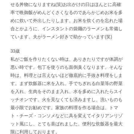
せる丼物になりますね(笑)お出かけの日はほんとに高確
率で晩御飯がめんどくさくなるのであらかじめお米を多
めに炊いて外出したりします。お米を炊くのを忘れた場
合とかように、インスタントの袋麺のラーメンも常備し
ています。夫がラーメン好きで助かっています(笑)
33歳
私がご飯を作りたくない時は、ありきたりですが体調が
悪い時です。包丁を使うのも面倒臭くなります。そんな
時は、料理とは言えないほど徹底的に手抜き料理をしま
す。まず炊飯器に米を入れ、手でちぎれる白菜等の野菜
を入れ、生肉をそのまま入れ、水を多めに入れたらスイ
ッチオンです。火を見なくても済みますし、洗いものも
最小限でお勧めです。家族の料理を作る場合は、トマ
ト・チーズ・コンソメなどに具を変えてイタリアンリゾ
ット風にし、とても喜ばれました。便利な炊飯器を最大
限に利用しております。